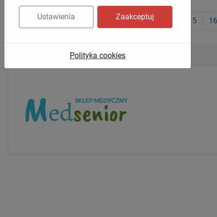
Ustawienia
Zaakceptuj
8
9
10
11
12
13
14
15
1
Polityka cookies
Zaufali Nam między innymi: