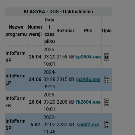
KLASYKA - DOS - Uaktualnienia
Data
Nazwa
Numer
i
Rozmiar
Plik
Opis
programu
wersji
czas
pliku
2026-
InfoFarm
26.04
03-20
2158 kB
kp2604.exe
KP
10:01
2024-
InfoFarm
24.06
02-28
2015 kB
lp2406.exe
LP
09:23
2026-
InfoFarm
26.04
03-20
2208 kB
fk2604.exe
FK
10:01
2022-
InfoFarm
6.02
02-02
2232 kB
sp602.exe
SP
11:46