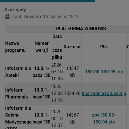
Szczegóły
Opublikowano: 13 czerwiec 2012
PLATFORMA WINDOWS
Data
Nazwa
Numer
i
Rozmiar
Plik
programu
wersji
czas
pliku
2026-
Infofarm dla
10.0.1-
14347
07-10
130.00-130.95.zip
Apteki
baza130
kB
10:35
2023-
Infofarm
10.0.1-
12-08
7524 kB
pharmonia130.64.zip
Pharmonia
baza130
14:26
Infofarm dla
2026-
Salonu
10.0.1-
14367
zpo130.00-
05-18
Medycznego
baza130
kB
130.94.zip
12:07
(ZPO)