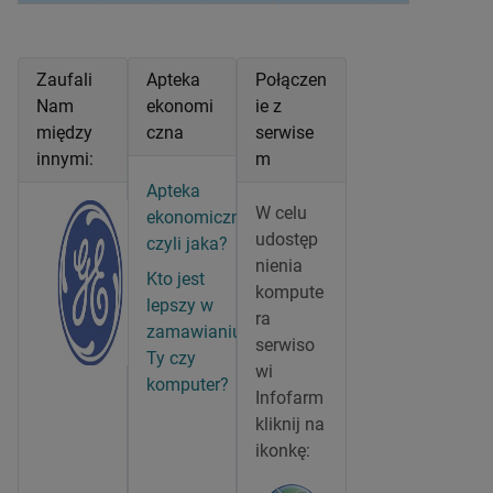
Zaufali
Apteka
Połączen
Nam
ekonomi
ie z
między
czna
serwise
innymi:
m
Apteka
W celu
ekonomiczna,
udostęp
czyli jaka?
nienia
Kto jest
kompute
lepszy w
ra
zamawianiu?
serwiso
Ty czy
wi
komputer?
Infofarm
kliknij na
ikonkę: