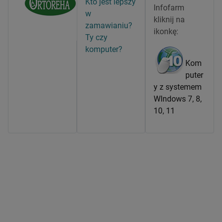
Kto jest lepszy
Infofarm
w
kliknij na
zamawianiu?
ikonkę:
Ty czy
komputer?
Kom
puter
y z systemem
WIndows 7, 8,
10, 11