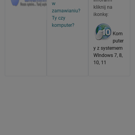
w
kliknij na
zamawianiu?
ikonkę:
Ty czy
komputer?
Kom
puter
y z systemem
WIndows 7, 8,
10, 11